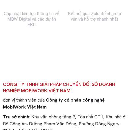
Fanpage
Zalo
Cập nhật liên tục thông tin về
Kết nối qua Zalo để nhận tư
MBW Digital và các dự án
vấn và hỗ trợ nhanh nhất
ERP
CÔNG TY TNHH GIẢI PHÁP CHUYỂN ĐỔI SỐ DOANH
NGHIỆP MOBIWORK VIỆT NAM
đơn vị thành viên của
Công ty cổ phần công nghệ
MobiWork Việt Nam
Trụ sở chính
: Khu văn phòng tầng 3, Tòa nhà CT1, Khu nhà ở
Bộ Công An, Đường Phạm Văn Đồng, Phường Đông Ngạc,