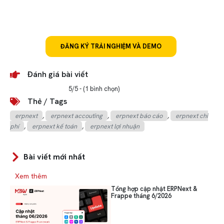
Đăng ký trải nghiệm ERPNext mã nguồn
mở và miễn phí #1 tùy chỉnh linh hoạt
theo từng lĩnh vực
ĐĂNG KÝ TRẢI NGHIỆM VÀ DEMO
Đánh giá bài viết
5/5 - (1 bình chọn)
Thẻ / Tags
erpnext
,
erpnext accouting
,
erpnext báo cáo
,
erpnext chi
phí
,
erpnext kế toán
,
erpnext lợi nhuận
Bài viết mới nhất
Xem thêm
Tổng hợp cập nhật ERPNext &
Frappe tháng 6/2026