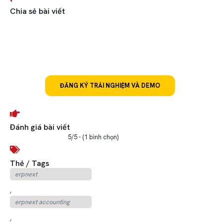
Chia sẻ bài viết
Đăng ký trải nghiệm ERPNext mã nguồn
mở và miễn phí #1 tùy chỉnh linh hoạt
theo từng lĩnh vực
ĐĂNG KÝ TRẢI NGHIỆM VÀ DEMO
Đánh giá bài viết
5/5 - (1 bình chọn)
Thẻ / Tags
erpnext
,
erpnext accounting
,