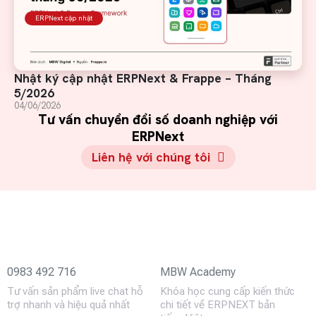
ERPNext cập nhật
Nhật ký cập nhật ERPNext & Frappe – Tháng
5/2026
04/06/2026
Tư vấn chuyển đổi số doanh nghiệp với
ERPNext
Liên hệ với chúng tôi
0983 492 716
MBW Academy
Tư vấn sản phẩm live chat hỗ
Khóa học cung cấp kiến thức
trợ nhanh và hiệu quả nhất
chi tiết về ERPNEXT bản