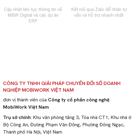
Fanpage
Zalo
Cập nhật liên tục thông tin về
Kết nối qua Zalo để nhận tư
MBW Digital và các dự án
vấn và hỗ trợ nhanh nhất
ERP
CÔNG TY TNHH GIẢI PHÁP CHUYỂN ĐỔI SỐ DOANH
NGHIỆP MOBIWORK VIỆT NAM
đơn vị thành viên của
Công ty cổ phần công nghệ
MobiWork Việt Nam
Trụ sở chính
: Khu văn phòng tầng 3, Tòa nhà CT1, Khu nhà ở
Bộ Công An, Đường Phạm Văn Đồng, Phường Đông Ngạc,
Thành phố Hà Nội, Việt Nam