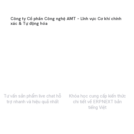
Công ty Cổ phần Công nghệ AMT – Lĩnh vực Cơ khí chính
xác & Tự động hóa
0983 492 716
MBW Academy
Tư vấn sản phẩm live chat hỗ
Khóa học cung cấp kiến thức
trợ nhanh và hiệu quả nhất
chi tiết về ERPNEXT bản
tiếng Việt