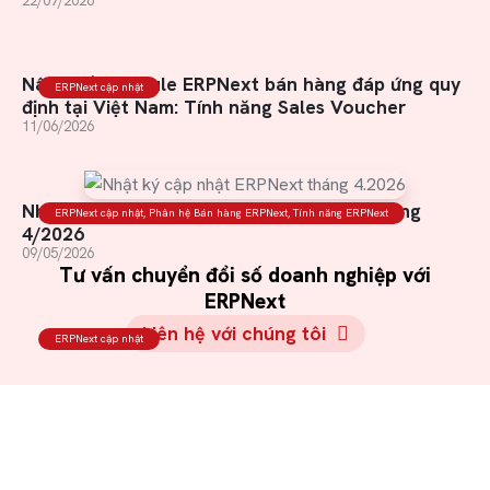
22/07/2026
Nâng cấp module ERPNext bán hàng đáp ứng quy
ERPNext cập nhật
định tại Việt Nam: Tính năng Sales Voucher
11/06/2026
Nhật ký cập nhật ERPNext & Frappe – Tháng
ERPNext cập nhật
,
Phân hệ Bán hàng ERPNext
,
Tính năng ERPNext
4/2026
09/05/2026
Tư vấn chuyển đổi số doanh nghiệp với
ERPNext
Liên hệ với chúng tôi
ERPNext cập nhật