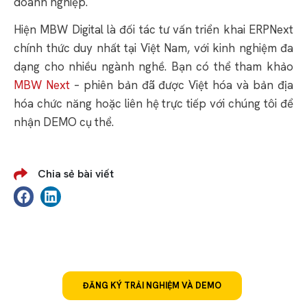
doanh nghiệp.
Hiện MBW Digital là đối tác tư vấn triển khai ERPNext
chính thức duy nhất tại Việt Nam, với kinh nghiệm đa
dạng cho nhiều ngành nghề. Bạn có thể tham khảo
MBW Next
– phiên bản đã được Việt hóa và bản địa
hóa chức năng hoặc liên hệ trực tiếp với chúng tôi để
nhận DEMO cụ thể.
Chia sẻ bài viết
Đăng ký trải nghiệm ERPNext mã nguồn
mở và miễn phí #1 tùy chỉnh linh hoạt
theo từng lĩnh vực
ĐĂNG KÝ TRẢI NGHIỆM VÀ DEMO