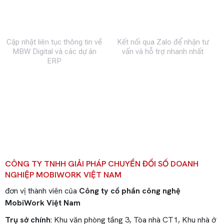
Fanpage
Zalo
Cập nhật liên tục thông tin về
Kết nối qua Zalo để nhận tư
MBW Digital và các dự án
vấn và hỗ trợ nhanh nhất
ERP
CÔNG TY TNHH GIẢI PHÁP CHUYỂN ĐỔI SỐ DOANH
NGHIỆP MOBIWORK VIỆT NAM
đơn vị thành viên của
Công ty cổ phần công nghệ
MobiWork Việt Nam
Trụ sở chính
: Khu văn phòng tầng 3, Tòa nhà CT1, Khu nhà ở