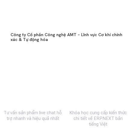
Công ty Cổ phần Công nghệ AMT – Lĩnh vực Cơ khí chính
xác & Tự động hóa
0983 492 716
MBW Academy
Tư vấn sản phẩm live chat hỗ
Khóa học cung cấp kiến thức
trợ nhanh và hiệu quả nhất
chi tiết về ERPNEXT bản
tiếng Việt