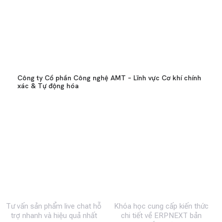
Công ty Cổ phần Công nghệ AMT – Lĩnh vực Cơ khí chính
xác & Tự động hóa
0983 492 716
MBW Academy
Tư vấn sản phẩm live chat hỗ
Khóa học cung cấp kiến thức
trợ nhanh và hiệu quả nhất
chi tiết về ERPNEXT bản