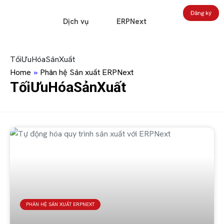
Đăng ký
Dịch vụ
ERPNext
TốiƯuHóaSảnXuất
Home
»
Phân hệ Sản xuất ERPNext
TốiƯuHóaSảnXuất
PHÂN HỆ SẢN XUẤT ERPNEXT