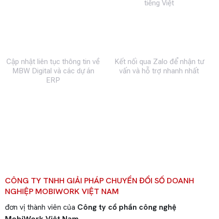
tiếng Việt
Fanpage
Zalo
Cập nhật liên tục thông tin về
Kết nối qua Zalo để nhận tư
MBW Digital và các dự án
vấn và hỗ trợ nhanh nhất
ERP
CÔNG TY TNHH GIẢI PHÁP CHUYỂN ĐỔI SỐ DOANH
NGHIỆP MOBIWORK VIỆT NAM
đơn vị thành viên của
Công ty cổ phần công nghệ
MobiWork Việt Nam