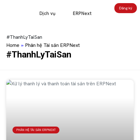
Đăng ký
Dịch vụ
ERPNext
#ThanhLyTaiSan
Home
»
Phân hệ Tài sản ERPNext
#ThanhLyTaiSan
PHÂN HỆ TÀI SẢN ERPNEXT