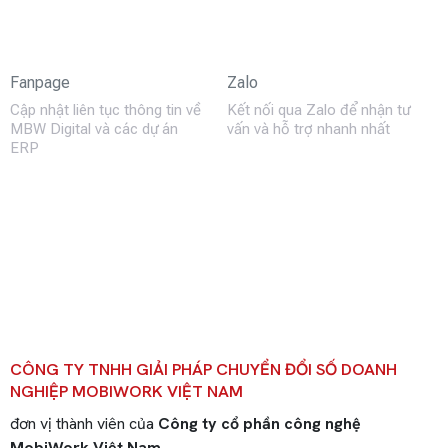
Fanpage
Zalo
Cập nhật liên tục thông tin về
Kết nối qua Zalo để nhận tư
MBW Digital và các dự án
vấn và hỗ trợ nhanh nhất
ERP
CÔNG TY TNHH GIẢI PHÁP CHUYỂN ĐỔI SỐ DOANH
NGHIỆP MOBIWORK VIỆT NAM
đơn vị thành viên của
Công ty cổ phần công nghệ
MobiWork Việt Nam