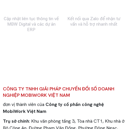
Fanpage
Zalo
Cập nhật liên tục thông tin về
Kết nối qua Zalo để nhận tư
MBW Digital và các dự án
vấn và hỗ trợ nhanh nhất
ERP
CÔNG TY TNHH GIẢI PHÁP CHUYỂN ĐỔI SỐ DOANH
NGHIỆP MOBIWORK VIỆT NAM
đơn vị thành viên của
Công ty cổ phần công nghệ
MobiWork Việt Nam
Trụ sở chính
: Khu văn phòng tầng 3, Tòa nhà CT1, Khu nhà ở
Bộ Công An, Đường Phạm Văn Đồng, Phường Đông Ngạc,