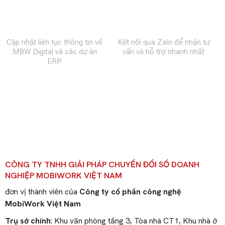
Fanpage
Zalo
Cập nhật liên tục thông tin về
Kết nối qua Zalo để nhận tư
MBW Digital và các dự án
vấn và hỗ trợ nhanh nhất
ERP
CÔNG TY TNHH GIẢI PHÁP CHUYỂN ĐỔI SỐ DOANH
NGHIỆP MOBIWORK VIỆT NAM
đơn vị thành viên của
Công ty cổ phần công nghệ
MobiWork Việt Nam
Trụ sở chính
: Khu văn phòng tầng 3, Tòa nhà CT1, Khu nhà ở