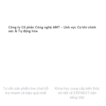
Công ty Cổ phần Công nghệ AMT – Lĩnh vực Cơ khí chính
xác & Tự động hóa
0983 492 716
MBW Academy
Tư vấn sản phẩm live chat hỗ
Khóa học cung cấp kiến thức
trợ nhanh và hiệu quả nhất
chi tiết về ERPNEXT bản
tiếng Việt