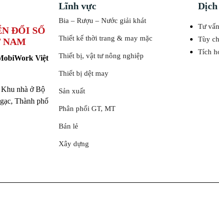
Lĩnh vực
Dịch
Bia – Rượu – Nước giải khát
Tư vấn
N ĐỔI SỐ
Thiết kế thời trang & may mặc
Tùy c
T NAM
Tích 
Thiết bị, vật tư nông nghiệp
 MobiWork Việt
Thiết bị dệt may
, Khu nhà ở Bộ
Sản xuất
ạc, Thành phố
Phân phối GT, MT
Bán lẻ
Xây dựng