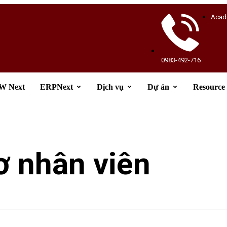
Acad
0983-492-716
 Next
ERPNext
Dịch vụ
Dự án
Resource
ơ nhân viên