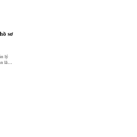
hồ sơ
n lý
an lãnh