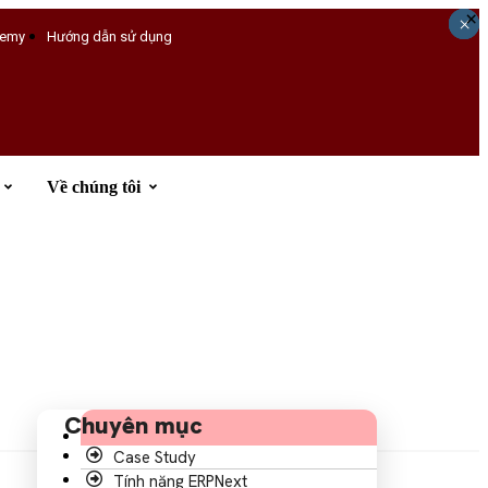
×
×
×
×
×
emy
Hướng dẫn sử dụng
Về chúng tôi
Đăng ký tư vấn
Chuyên mục
Case Study
Tính năng ERPNext