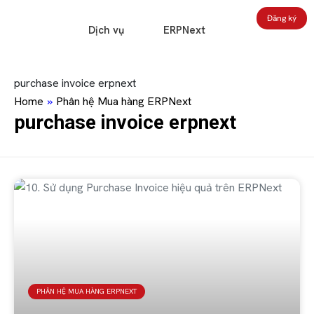
Đăng ký
Dịch vụ
ERPNext
purchase invoice erpnext
Home
»
Phân hệ Mua hàng ERPNext
purchase invoice erpnext
PHÂN HỆ MUA HÀNG ERPNEXT