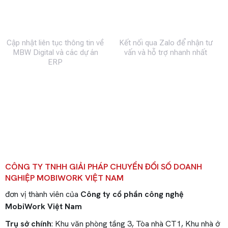
Fanpage
Zalo
Cập nhật liên tục thông tin về
Kết nối qua Zalo để nhận tư
MBW Digital và các dự án
vấn và hỗ trợ nhanh nhất
ERP
CÔNG TY TNHH GIẢI PHÁP CHUYỂN ĐỔI SỐ DOANH
NGHIỆP MOBIWORK VIỆT NAM
đơn vị thành viên của
Công ty cổ phần công nghệ
MobiWork Việt Nam
Trụ sở chính
: Khu văn phòng tầng 3, Tòa nhà CT1, Khu nhà ở