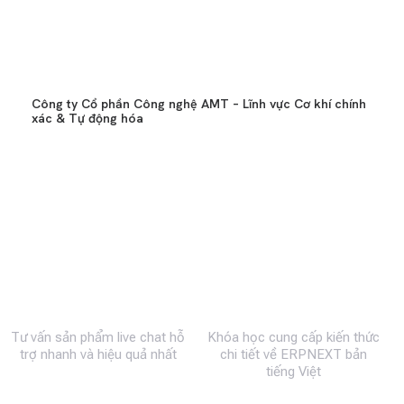
Công ty Cổ phần Công nghệ AMT – Lĩnh vực Cơ khí chính
xác & Tự động hóa
0983 492 716
MBW Academy
Tư vấn sản phẩm live chat hỗ
Khóa học cung cấp kiến thức
trợ nhanh và hiệu quả nhất
chi tiết về ERPNEXT bản
tiếng Việt