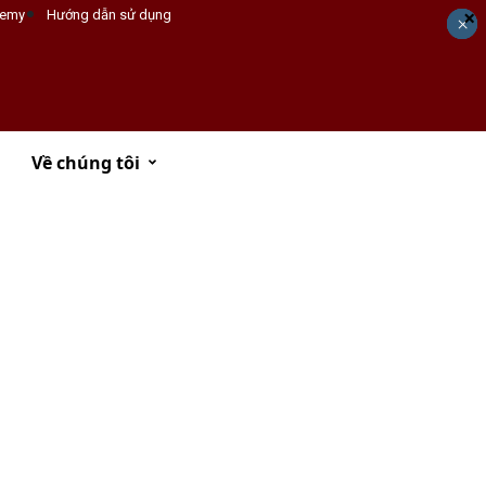
×
emy
Hướng dẫn sử dụng
×
×
×
×
Về chúng tôi
Đăng ký tư vấn