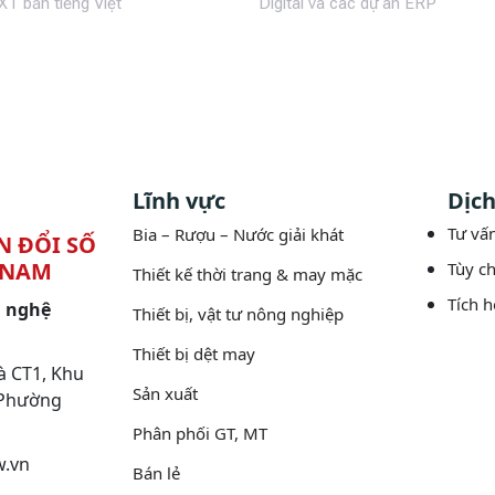
T bản tiếng Việt
Digital và các dự án ERP
Lĩnh vực
Dịch
Tư vấn
Bia – Rượu – Nước giải khát
N ĐỔI SỐ
 NAM
Tùy c
Thiết kế thời trang & may mặc
Tích 
g nghệ
Thiết bị, vật tư nông nghiệp
Thiết bị dệt may
à CT1, Khu
Sản xuất
 Phường
Phân phối GT, MT
w.vn
Bán lẻ