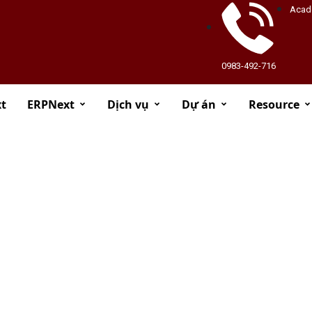
Acad
0983-492-716
t
ERPNext
Dịch vụ
Dự án
Resource