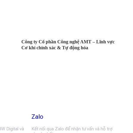
Công ty Cổ phần Công nghệ AMT – Lĩnh vực
Cơ khí chính xác & Tự động hóa
Zalo
BW Digital và
Kết nối qua Zalo để nhận tư vấn và hỗ trợ