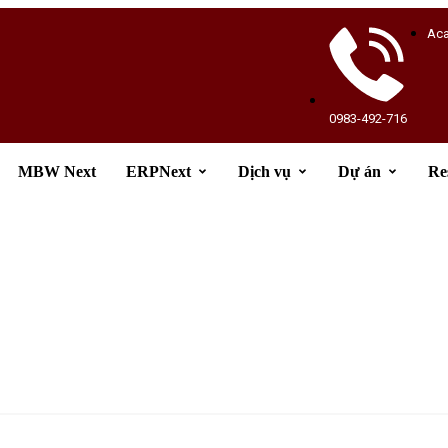
Ac
0983-492-716
MBW Next
ERPNext
Dịch vụ
Dự án
Re