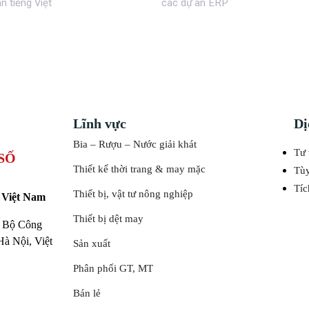
 tiếng Việt
các dự án ERP
Lĩnh vực
Dị
Bia – Rượu – Nước giải khát
Tư 
SỐ
Thiết kế thời trang & may mặc
Tù
Tíc
Thiết bị, vật tư nông nghiệp
 Việt Nam
Thiết bị dệt may
ở Bộ Công
à Nội, Việt
Sản xuất
Phân phối GT, MT
Bán lẻ