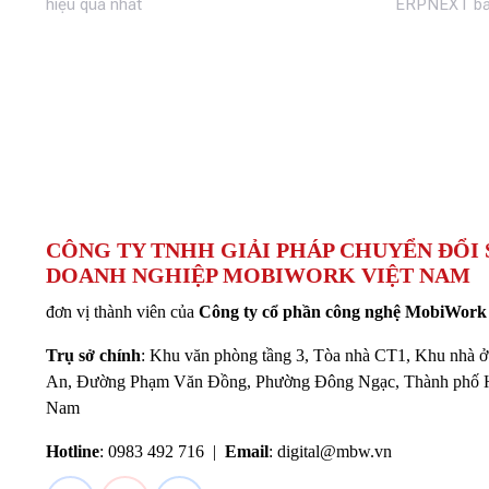
hiệu quả nhất
ERPNEXT bản
CÔNG TY TNHH GIẢI PHÁP CHUYỂN ĐỔI 
DOANH NGHIỆP MOBIWORK VIỆT NAM
đơn vị thành viên của
Công ty cổ phần công nghệ MobiWork
Trụ sở chính
: Khu văn phòng tầng 3, Tòa nhà CT1, Khu nhà 
An, Đường Phạm Văn Đồng, Phường Đông Ngạc, Thành phố H
Nam
Hotline
: 0983 492 716 |
Email
:
digital@mbw.vn