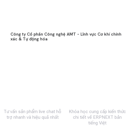
Công ty Cổ phần Công nghệ AMT – Lĩnh vực Cơ khí chính
xác & Tự động hóa
0983 492 716
MBW Academy
Tư vấn sản phẩm live chat hỗ
Khóa học cung cấp kiến thức
trợ nhanh và hiệu quả nhất
chi tiết về ERPNEXT bản
tiếng Việt