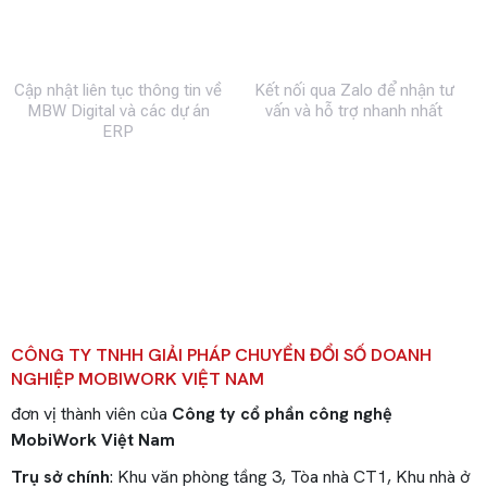
Fanpage
Zalo
Cập nhật liên tục thông tin về
Kết nối qua Zalo để nhận tư
MBW Digital và các dự án
vấn và hỗ trợ nhanh nhất
ERP
CÔNG TY TNHH GIẢI PHÁP CHUYỂN ĐỔI SỐ DOANH
NGHIỆP MOBIWORK VIỆT NAM
đơn vị thành viên của
Công ty cổ phần công nghệ
MobiWork Việt Nam
Trụ sở chính
: Khu văn phòng tầng 3, Tòa nhà CT1, Khu nhà ở