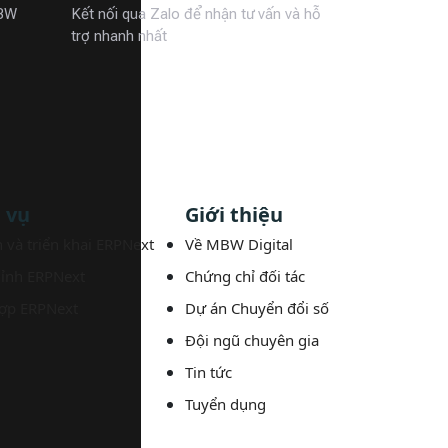
MBW
Kết nối qua Zalo để nhận tư vấn và hỗ
trợ nhanh nhất
 vụ
Giới thiệu
 và triển khai ERPNext
Về MBW Digital
hỉnh ERPNext
Chứng chỉ đối tác
hợp ERPNext
Dự án Chuyển đổi số
Đội ngũ chuyên gia
Tin tức
Tuyển dụng