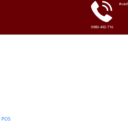
Acad
0983-492-716