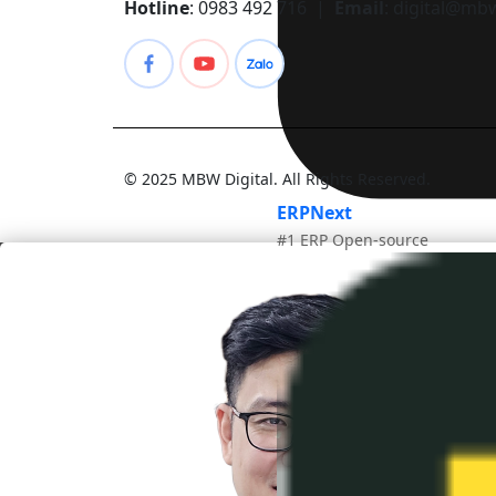
Hotline
: 0983 492 716 |
Email
:
digital@mb
© 2025 MBW Digital. All Rights Reserved.
ERPNext
#1 ERP Open-source