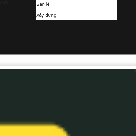
w.vn
Bán lẻ
Xây dựng