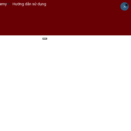
×
emy
Hướng dẫn sử dụng
×
×
×
×
Đăng ký tư vấn