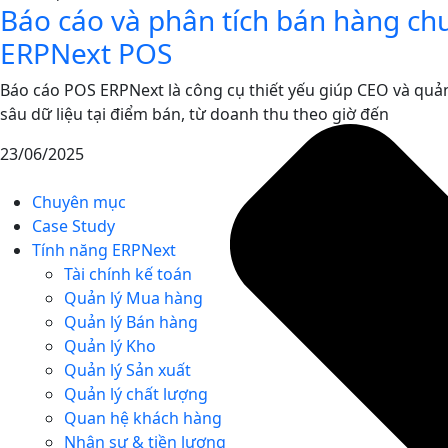
Báo cáo và phân tích bán hàng ch
ERPNext POS
Báo cáo POS ERPNext là công cụ thiết yếu giúp CEO và quản
sâu dữ liệu tại điểm bán, từ doanh thu theo giờ đến
23/06/2025
Chuyên mục
Case Study
Tính năng ERPNext
Tài chính kế toán
Quản lý Mua hàng
Quản lý Bán hàng
Quản lý Kho
Quản lý Sản xuất
Quản lý chất lượng
Quan hệ khách hàng
Nhân sự & tiền lương