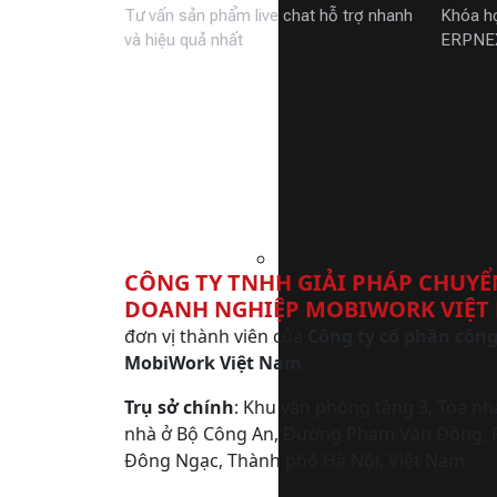
Tư vấn sản phẩm live chat hỗ trợ nhanh
Khóa họ
và hiệu quả nhất
ERPNEX
CÔNG TY TNHH GIẢI PHÁP CHUYỂ
DOANH NGHIỆP MOBIWORK VIỆT
đơn vị thành viên của
Công ty cổ phần côn
MobiWork Việt Nam
Trụ sở chính
: Khu văn phòng tầng 3, Tòa nh
nhà ở Bộ Công An, Đường Phạm Văn Đồng,
Đông Ngạc, Thành phố Hà Nội, Việt Nam