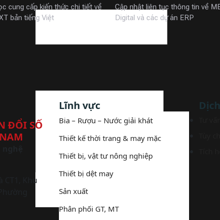
c cung cấp kiến thức chi tiết về
Cập nhật liên tục thông tin về 
T bản tiếng Việt
Digital và các dự án ERP
Lĩnh vực
Dịch
Tư vấn
Bia – Rượu – Nước giải khát
N ĐỔI SỐ
 NAM
Tùy c
Thiết kế thời trang & may mặc
g nghệ
Tích 
Thiết bị, vật tư nông nghiệp
Thiết bị dệt may
à CT1, Khu
Sản xuất
 Phường
Phân phối GT, MT