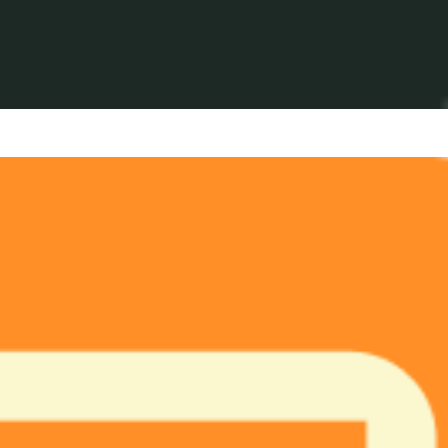
i pháp chuyển đổi số cho doanh nghiệp và hoạt động trong l
 Y Tế AMV, Dược phẩm Trà Vinh, Dược phẩm VCP, Beer Sapp