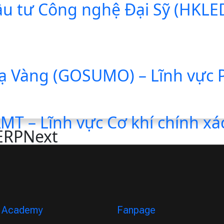
 tư Công nghệ Đại Sỹ (HKLED)
ạ Vàng (GOSUMO) – Lĩnh vực Ph
T – Lĩnh vực Cơ khí chính xá
 ERPNext
Academy
Fanpage