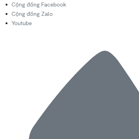
Launch login modal
Launch register modal
Cộng đồng Facebook
Cộng đồng Zalo
Youtube