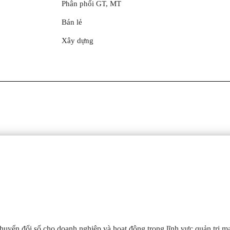
Phân phối GT, MT
Bán lẻ
Xây dựng
huyển đổi số cho doanh nghiệp và hoạt động trong lĩnh vực quản trị m