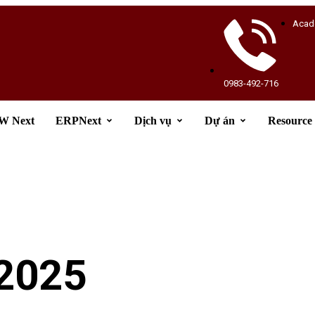
Acad
0983-492-716
 Next
ERPNext
Dịch vụ
Dự án
Resource
 2025