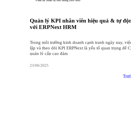
Phân hệ Nhân sự tiền lương ERPNext
Quản lý KPI nhân viên hiệu quả & tự độ
với ERPNext HRM
Trong môi trường kinh doanh cạnh tranh ngày nay, việc
lập và theo dõi KPI ERPNext là yếu tố quan trọng để 
quản lý cấp cao đảm
23/06/2025
Trư