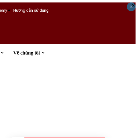
×
×
×
×
×
emy
Hướng dẫn sử dụng
Về chúng tôi
Đăng ký tư vấn