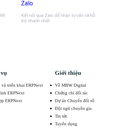
Zalo
MBW
Kết nối qua Zalo để nhận tư vấn và hỗ
trợ nhanh nhất
 vụ
Giới thiệu
 và triển khai ERPNext
Về MBW Digital
hỉnh ERPNext
Chứng chỉ đối tác
hợp ERPNext
Dự án Chuyển đổi số
Đội ngũ chuyên gia
Tin tức
Tuyển dụng